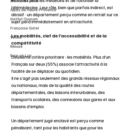
incitatifs pour les médecins et de favoriser la 
Accès aux soins
télémédecine. Leur rôle, bien que parfois indirect, est 
Alpes de Haute-Provence
décisif : un département perçu comme en retrait sur ce 
Institut Quorum
sujet perd immédiatement en attractivité. 
Françoise Gatel
Les mobilités, clef de l’accessibilité et de la 
Veolia
compétitivité 
Meuse
Eure-et-Loir
Deuxième critère prioritaire : les mobilités. Plus d’un 
Français sur deux (55%) associe l’attractivité à la 
facilité de se déplacer au quotidien. 
Il ne s’agit pas seulement des grands réseaux régionaux 
ou nationaux, mais de la qualité des routes 
départementales, des liaisons interurbaines, des 
transports scolaires, des connexions aux gares et aux 
bassins d’emploi. 
Un département jugé enclavé est perçu comme 
pénalisant, tant pour les habitants que pour les 