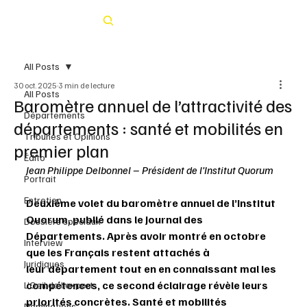
Rechercher
All Posts
30 oct. 2025
3 min de lecture
All Posts
Baromètre annuel de l’attractivité des
Départements
départements : santé et mobilités en
Tribunes et Opinions
premier plan
Édito
Jean Philippe Delbonnel – Président de l’Institut Quorum 
Portrait
Entretien
Deuxième volet du baromètre annuel de l’Institut 
Quorum, publié dans le Journal des 
Dossiers spéciaux
Départements. Après avoir montré en octobre 
Interview
que les Français restent attachés à 
Juridiques
leur département tout en en connaissant mal les 
compétences, ce second éclairage révèle leurs 
L’Oeil de l’expert
priorités concrètes. Santé et mobilités 
Nominations