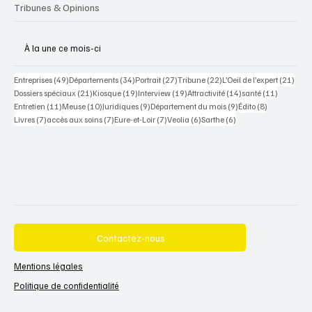
Tribunes & Opinions
À la une ce mois-ci
49 posts
34 posts
27 posts
22 posts
21 po
Entreprises
(49)
Départements
(34)
Portrait
(27)
Tribune
(22)
L’Oeil de l’expert
(21)
21 posts
19 posts
19 posts
14 posts
11 posts
Dossiers spéciaux
(21)
Kiosque
(19)
Interview
(19)
Attractivité
(14)
santé
(11)
11 posts
10 posts
9 posts
9 posts
8 posts
Entretien
(11)
Meuse
(10)
Juridiques
(9)
Département du mois
(9)
Édito
(8)
7 posts
7 posts
7 posts
6 posts
6 posts
Livres
(7)
accès aux soins
(7)
Eure-et-Loir
(7)
Veolia
(6)
Sarthe
(6)
Contactez-nous
Mentions légales
Politique de confidentialité