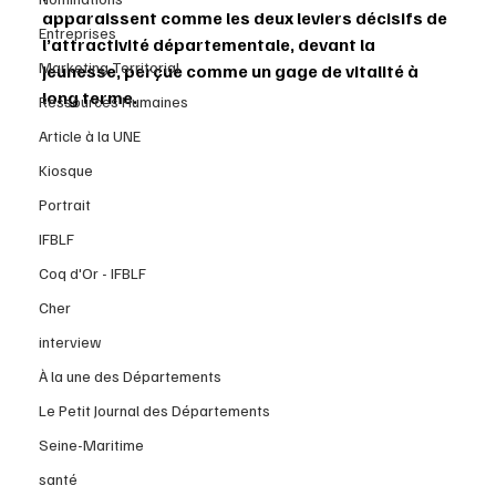
apparaissent comme les deux leviers décisifs de 
Entreprises
l’attractivité départementale, devant la 
Marketing Territorial
jeunesse, perçue comme un gage de vitalité à 
long terme. 
Ressources Humaines
Article à la UNE
Kiosque
Portrait
IFBLF
Coq d'Or - IFBLF
Cher
interview
À la une des Départements
Le Petit Journal des Départements
Seine-Maritime
santé