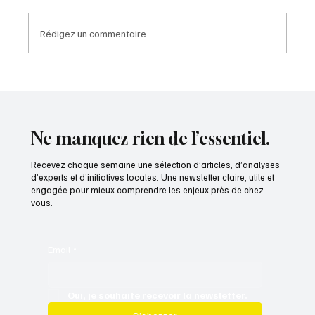
Rédigez un commentaire...
A154 : une perspective nouvelle pour l'Eure-
et-Loir
Ne manquez rien de l’essentiel.
Recevez chaque semaine une sélection d’articles, d’analyses
d’experts et d’initiatives locales. Une newsletter claire, utile et
engagée pour mieux comprendre les enjeux près de chez
vous.
Email
*
Oui, je souhaite recevoir la newsletter.