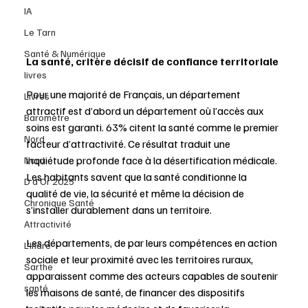
IA
Le Tarn
Santé & Numérique
La santé, critère décisif de confiance territoriale 
livres
Pour une majorité de Français, un département 
Livres
attractif est d’abord un département où l’accès aux 
Baromètre
soins est garanti. 63% citent la santé comme le premier 
Nord
facteur d’attractivité. Ce résultat traduit une 
inquiétude profonde face à la désertification médicale. 
Nord
Les habitants savent que la santé conditionne la 
D d'Or 2025
qualité de vie, la sécurité et même la décision de 
Chronique Santé
s’installer durablement dans un territoire. 
Attractivité
Les départements, de par leurs compétences en action 
L'Indre
sociale et leur proximité avec les territoires ruraux, 
Sarthe
apparaissent comme des acteurs capables de soutenir 
santé
les maisons de santé, de financer des dispositifs 