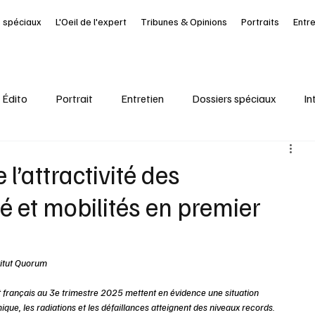
 spéciaux
L'Oeil de l'expert
Tribunes & Opinions
Portraits
Entr
Édito
Portrait
Entretien
Dossiers spéciaux
In
al
Ressources Humaines
Article à la UNE
Kiosque
l’attractivité des
é et mobilités en premier
it Journal des Départements
Seine-Maritime
santé
titut Quorum 
at français au 3e trimestre 2025 mettent en évidence une situation 
que, les radiations et les défaillances atteignent des niveaux records. 