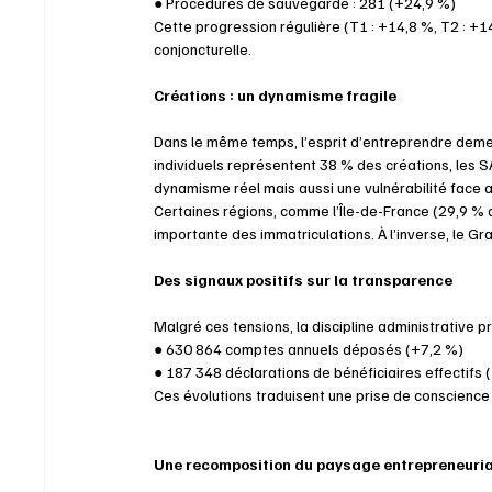
● Procédures de sauvegarde : 281 (+24,9 %) 
Cette progression régulière (T1 : +14,8 %, T2 : +1
conjoncturelle.
Créations : un dynamisme fragile 
Dans le même temps, l’esprit d’entreprendre deme
individuels représentent 38 % des créations, les S
dynamisme réel mais aussi une vulnérabilité face a
Certaines régions, comme l’Île-de-France (29,9 % 
importante des immatriculations. À l’inverse, le Gr
Des signaux positifs sur la transparence 
Malgré ces tensions, la discipline administrative p
● 630 864 comptes annuels déposés (+7,2 %) 
● 187 348 déclarations de bénéficiaires effectifs 
Ces évolutions traduisent une prise de conscience
Une recomposition du paysage entrepreneuria