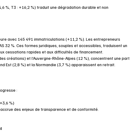
4,6 %, T3 : +16,2 %) traduit une dégradation durable et non 
ure avec 145 491 immatriculations (+11,2 %). Les entrepreneurs 
AS 32 %. Ces formes juridiques, souples et accessibles, traduisent un 
ux cessations rapides et aux difficultés de financement. 
des créations) et l’Auvergne-Rhône-Alpes (12 %), concentrent une part 
and Est (2,8 %) et la Normandie (3,7 %) apparaissent en retrait. 
rogresse : 
(+3,6 %) 
 accrue des enjeux de transparence et de conformité. 
l 