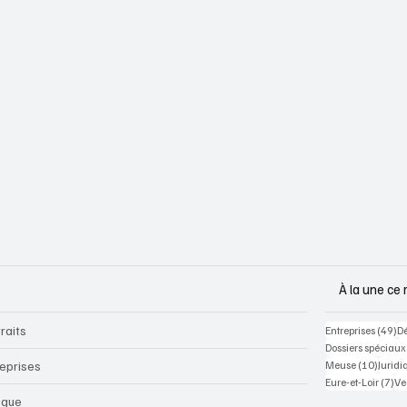
À la une ce 
raits
49
Entreprises
(49)
D
Dossiers spéciaux
10 pos
reprises
Meuse
(10)
Juridi
7 p
Eure-et-Loir
(7)
Ve
sque