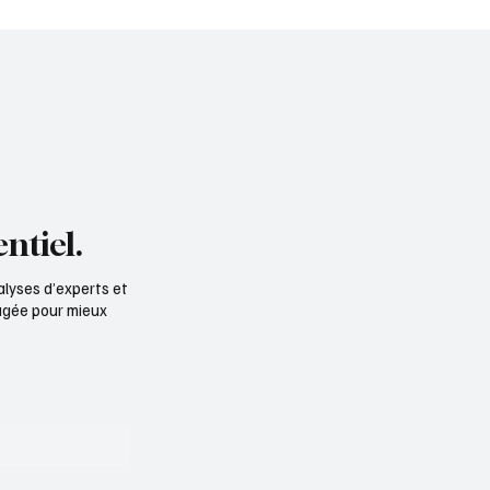
ENT LA PREUVE :
ntiel.
alyses d’experts et
ngagée pour mieux