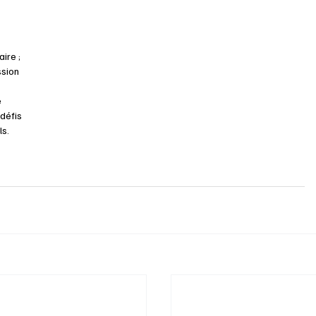
ire ; 
ssion 
 
défis 
s. 