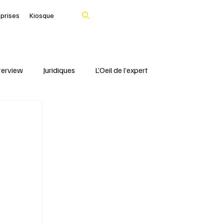
Rechercher
eprises
Kiosque
terview
Juridiques
L’Oeil de l’expert
Portrait
IFBLF
Coq d'Or - IFBLF
Cher
IA
Le Tarn
Santé & Numérique
livres