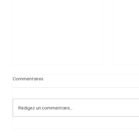
Commentaires
Rédigez un commentaire...
Au-delà des pierres : Cluny, ou
LES EL
la France bâtie dans le silence
DES 15