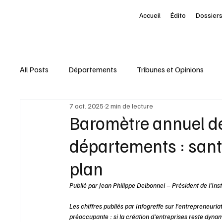
Accueil
Édito
Dossiers
All Posts
Départements
Tribunes et Opinions
7 oct. 2025
2 min de lecture
Nominations
Entreprises
Marketing Territori
Baromètre annuel de 
départements : sant
interview
À la une des Départements
Le Pet
plan
Publié par Jean Philippe Delbonnel – Président de l’Ins
Livres
Baromètre
Les chiffres publiés par Infogreffe sur l’entrepreneuri
préoccupante : si la création d’entreprises reste dynami