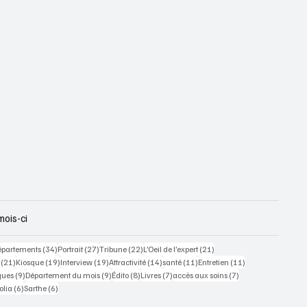
mois-ci
 posts
34 posts
27 posts
22 posts
21 posts
épartements
(34)
Portrait
(27)
Tribune
(22)
L’Oeil de l’expert
(21)
21 posts
19 posts
19 posts
14 posts
11 posts
11 posts
(21)
Kiosque
(19)
Interview
(19)
Attractivité
(14)
santé
(11)
Entretien
(11)
ts
9 posts
9 posts
8 posts
7 posts
7 posts
ques
(9)
Département du mois
(9)
Édito
(8)
Livres
(7)
accès aux soins
(7)
osts
6 posts
6 posts
olia
(6)
Sarthe
(6)