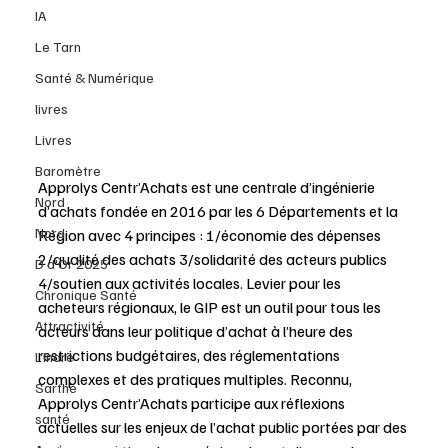
IA
Le Tarn
Santé & Numérique
livres
Livres
Baromètre
Approlys Centr’Achats est une centrale d’ingénierie 
Nord
d’achats fondée en 2016 par les 6 Départements et la 
Nord
Région avec 4 principes : 1/économie des dépenses 
2/qualité des achats 3/solidarité des acteurs publics 
D d'Or 2025
4/soutien aux activités locales. Levier pour les 
Chronique Santé
acheteurs régionaux, le GIP est un outil pour tous les 
Attractivité
acteurs dans leur politique d’achat à l’heure des 
restrictions budgétaires, des réglementations 
L'Indre
complexes et des pratiques multiples. Reconnu, 
Sarthe
Approlys Centr’Achats participe aux réflexions 
santé
actuelles sur les enjeux de l’achat public portées par des 