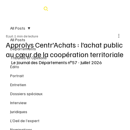
Rechercher
All Posts
8 juil.
1 min de lecture
All Posts
Approlys Centr’Achats : l’achat public
Départements
au cœur de la coopération territoriale
Tribunes et Opinions
Le Journal des Départements n°57 - Juillet 2026
Édito
Portrait
Entretien
Dossiers spéciaux
Interview
Juridiques
L’Oeil de l’expert
Nominations