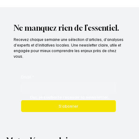
Quand six Départements parlent d'une seule
voix
Ne manquez rien de l’essentiel.
Recevez chaque semaine une sélection d’articles, d’analyses
d’experts et d’initiatives locales. Une newsletter claire, utile et
engagée pour mieux comprendre les enjeux près de chez
vous.
Email
*
Oui, je souhaite recevoir la newsletter.
S’abonner