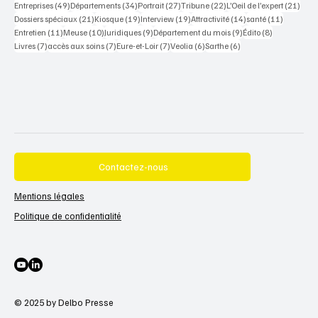
49 posts
34 posts
27 posts
22 posts
21 po
Entreprises
(49)
Départements
(34)
Portrait
(27)
Tribune
(22)
L’Oeil de l’expert
(21)
21 posts
19 posts
19 posts
14 posts
11 posts
Dossiers spéciaux
(21)
Kiosque
(19)
Interview
(19)
Attractivité
(14)
santé
(11)
11 posts
10 posts
9 posts
9 posts
8 posts
Entretien
(11)
Meuse
(10)
Juridiques
(9)
Département du mois
(9)
Édito
(8)
7 posts
7 posts
7 posts
6 posts
6 posts
Livres
(7)
accès aux soins
(7)
Eure-et-Loir
(7)
Veolia
(6)
Sarthe
(6)
Contactez-nous
Mentions légales
Politique de confidentialité
© 2025 by Delbo Presse