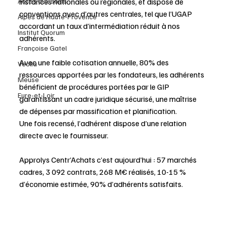
instances nationales ou régionales, et dispose de 
Accès aux soins
conventions avec d’autres centrales, tel que l’UGAP 
Alpes de Haute-Provence
accordant un taux d’intermédiation réduit à nos 
Institut Quorum
adhérents.
Françoise Gatel
Avec une faible cotisation annuelle, 80% des 
Veolia
ressources apportées par les fondateurs, les adhérents 
Meuse
bénéficient de procédures portées par le GIP 
Eure-et-Loir
garantissant un cadre juridique sécurisé, une maîtrise 
de dépenses par massification et planification. 
Une fois recensé, l’adhérent dispose d’une relation 
directe avec le fournisseur.
Approlys Centr’Achats c’est aujourd’hui : 57 marchés 
cadres, 3 092 contrats, 268 M€ réalisés, 10-15 % 
d’économie estimée, 90% d’adhérents satisfaits.