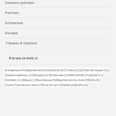
Dossiers spéciaux
Portraits
Entreprises
Kiosque
Tribunes & Opinions
À la une ce mois-ci
49 posts
34 posts
27 posts
22 posts
21 po
Entreprises
(49)
Départements
(34)
Portrait
(27)
Tribune
(22)
L’Oeil de l’expert
(21)
21 posts
19 posts
19 posts
14 posts
11 posts
Dossiers spéciaux
(21)
Kiosque
(19)
Interview
(19)
Attractivité
(14)
santé
(11)
11 posts
10 posts
9 posts
9 posts
8 posts
Entretien
(11)
Meuse
(10)
Juridiques
(9)
Département du mois
(9)
Édito
(8)
7 posts
7 posts
7 posts
6 posts
6 posts
Livres
(7)
accès aux soins
(7)
Eure-et-Loir
(7)
Veolia
(6)
Sarthe
(6)