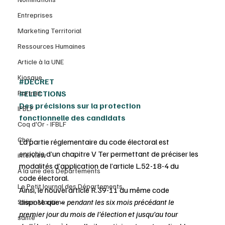
Entreprises
Marketing Territorial
Ressources Humaines
Article à la UNE
Kiosque
#DECRET
#ELECTIONS
Portrait
Des précisions sur la protection 
IFBLF
fonctionnelle des candidats
Coq d'Or - IFBLF
Cher
La partie réglementaire du code électoral est 
enrichie d’un chapitre V Ter permettant de préciser les 
interview
modalités d’application de l’article L.52-18-4 du 
À la une des Départements
code électoral. 
Le Petit Journal des Départements
Ainsi, le nouvel article R.39-11 du même code 
dispose que « 
pendant les six mois précédant le 
Seine-Maritime
premier jour du mois de l’élection et jusqu’au tour 
santé