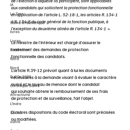
de l’élection à laquelle ils participent, sont applicables 
IA
aux candidats qui sollicitent la protection fonctionnelle 
Le Tarn
en application de l’article L. 52-18-1, les articles R. 134-1 
à R. 134-8 du code général de la fonction publique, à 
Santé & Numérique
l’exception du deuxième alinéa de l’article R. 134-1 
». 
livres
Livres
Le ministre de l’Intérieur est chargé d’assurer le 
traitement des demandes de protection 
Baromètre
fonctionnelle des candidats.
Nord
Nord
L’article R.39-12 prévoit quant à lui les documents 
D d'Or 2025
nécessaires à la demande visant à évaluer le caractère 
avéré et le niveau de menace dont le candidat 
Chronique Santé
qui souhaite obtenir le remboursement de ses frais 
Attractivité
de protection et de surveillance, fait l’objet.
L'Indre
D’autres dispositions du code électoral sont précisées 
Sarthe
ou modifiées.
santé