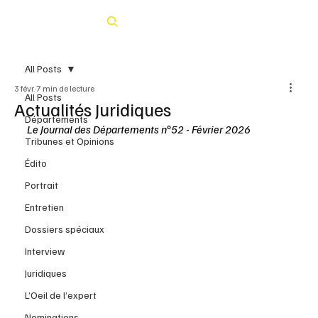
Rechercher
All Posts
3 févr.
7 min de lecture
All Posts
Actualités Juridiques
Départements
Le Journal des Départements n°52 - Février 2026
Tribunes et Opinions
Édito
Portrait
Entretien
Dossiers spéciaux
Interview
Juridiques
L’Oeil de l’expert
Nominations