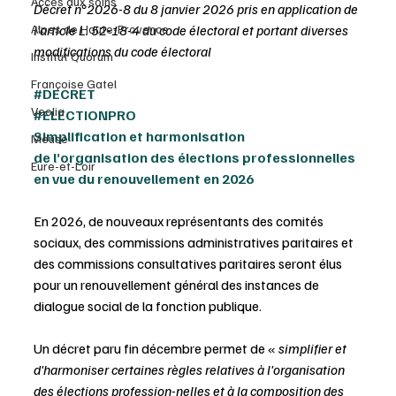
Accès aux soins
Décret n°2026-8 du 8 janvier 2026 pris en application de 
l’article L. 52-18-4 du code électoral et portant diverses 
Alpes de Haute-Provence
modifications du code électoral
Institut Quorum
Françoise Gatel
#DECRET
Veolia
#ELECTIONPRO
Simplification et harmonisation 
Meuse
de l’organisation des élections professionnelles 
Eure-et-Loir
en vue du renouvellement en 2026
En 2026, de nouveaux représentants des comités 
sociaux, des commissions administratives paritaires et 
des commissions consultatives paritaires seront élus 
pour un renouvellement général des instances de 
dialogue social de la fonction publique.
Un décret paru fin décembre permet de « 
simplifier et 
d'harmoniser certaines règles relatives à l'organisation 
des élections profession-nelles et à la composition des 