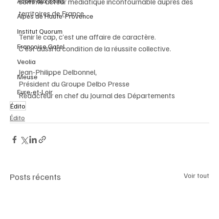
Accès aux soins
comme acteur médiatique incontournable auprès des 
territoires de France.
Alpes de Haute-Provence
Institut Quorum
Tenir le cap, c’est une affaire de caractère. 
Françoise Gatel
C’est aussi la condition de la réussite collective.
Veolia
Jean-Philippe Delbonnel, 
Meuse
Président du Groupe Delbo Presse
Eure-et-Loir
Rédacteur en chef du Journal des Départements
Édito
Édito
Posts récents
Voir tout