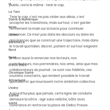
IA
public, reste le même : tenir le cap.
Le Tarn
Tenir le cap, c’est ne pas céder aux aléas, c’est 
Santé & Numérique
accepter les transitions, mais surtout, c’est garder 
livres
fermement la main sur la barre pour continuer 
d’avancer. Ce n’est pas dans les discours ou dans les 
Livres
apparences que se construit une trajectoire, mais dans 
Baromètre
le travail quotidien, discret, patient et surtout exigeant.
Nord
Nord
Je tiens aussi à remercier nos lecteurs, nos 
contributeurs, nos partenaires, nos amis, ainsi que mes 
D d'Or 2025
collaborateurs du journal : ce sont ces fidélités, ces 
Chronique Santé
soutiens constants, qui rendent possible le travail 
Attractivité
quotidien et qui nourrissent notre ambition collective.
L'Indre
Aujourd’hui plus que jamais, cette ligne de conduite 
Sarthe
demeure la nôtre : agir sans relâche, bâtir avec 
santé
constance et renforcer la place de Delbo Presse 