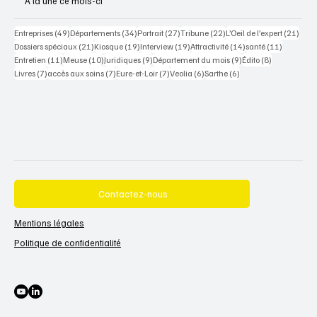
À la une ce mois-ci
49 posts
34 posts
27 posts
22 posts
21 po
Entreprises
(49)
Départements
(34)
Portrait
(27)
Tribune
(22)
L’Oeil de l’expert
(21)
21 posts
19 posts
19 posts
14 posts
11 posts
Dossiers spéciaux
(21)
Kiosque
(19)
Interview
(19)
Attractivité
(14)
santé
(11)
11 posts
10 posts
9 posts
9 posts
8 posts
Entretien
(11)
Meuse
(10)
Juridiques
(9)
Département du mois
(9)
Édito
(8)
7 posts
7 posts
7 posts
6 posts
6 posts
Livres
(7)
accès aux soins
(7)
Eure-et-Loir
(7)
Veolia
(6)
Sarthe
(6)
Contactez-nous
Mentions légales
Politique de confidentialité