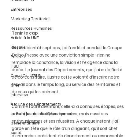
Entreprises
Marketing Territorial
Ressources Humaines
Tenir le cap
Article à la UNE
Kiosque
Depuis bientôt sept ans, j’ai fondé et conduit le Groupe 
Delbo Presse avec une conviction simple : rien ne 
Portrait
remplace la constance, la vision et l’exigence dans la 
IFBLF
durée. Le Journal des Départements, que j’ai eu la fierté 
Coq d'Or - IFBLF
de co-construire, illustre cette volonté d’inscrire notre
travail dans le temps long, au service des territoires et 
Cher
de ceux qui les animent.
interview
À la une des Départements
Comme toute aventure, celle-ci a connu ses étapes, ses 
passages de relais, ses épreuves, mais aussi ses 
Le Petit Journal des Départements
enthousiasmes et ses réussites. À chaque instant, j’ai 
Seine-Maritime
gardé en tête que le rôle d’un dirigeant, qu’il soit chef 
santé
d’entreprise, président de département ou responsable 