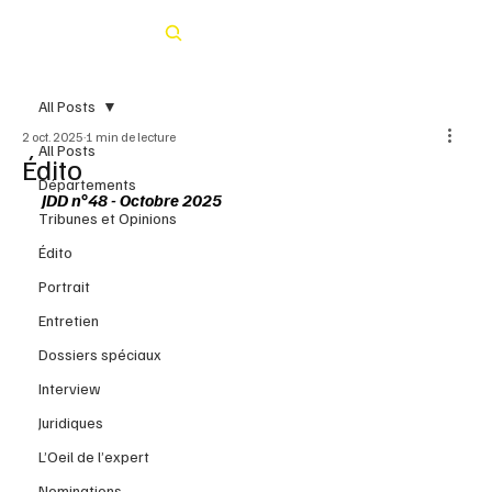
Rechercher
All Posts
2 oct. 2025
1 min de lecture
All Posts
Édito
Départements
JDD n°48 - Octobre 2025
Tribunes et Opinions
Édito
Portrait
Entretien
Dossiers spéciaux
Interview
Juridiques
L’Oeil de l’expert
Nominations