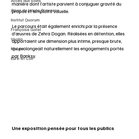
Accès aux soins
manière dont l’artiste parvient à conjuguer gravité du 
Alpes de Haute-Provence
propos et simplicité visuelle.
Institut Quorum
Le parcours était également enrichi par la présence 
Françoise Gatel
d’œuvres de Zehra Dogan. Réalisées en détention, elles 
Veolia
apportaient une dimension plus intime, presque brute, 
qui prolongeait naturellement les engagements portés 
Meuse
par Banksy.
Eure-et-Loir
Une exposition pensée pour tous les publics