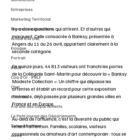
Entreprises
Marketing Territorial
Il y a des expositions qui attirent. Et d’autres qui 
Ressources Humaines
marquent. Celle consacrée à Banksy, présentée à 
Article à la UNE
Angers du 11 au 26 avril, appartient clairement à la 
Kiosque
seconde catégorie.
Portrait
En quinze jours, 44 813 visiteurs ont franchi les portes 
IFBLF
de la Collégiale Saint-Martin pour découvrir la « Banksy 
Coq d'Or - IFBLF
Modeste Collection ». Un chiffre qui dépasse les 
Cher
attentes et établit un record pour cette exposition 
itinérante, déjà passée par plusieurs grandes villes en 
interview
France et en Europe.
À la une des Départements
Le Petit Journal des Départements
Au-delà de l’affluence, c’est la diversité du public qui 
Seine-Maritime
retient l’attention. Familles, scolaires, visiteurs 
occasionnels ou amateurs d’art contemporain : tous se 
santé