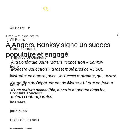
Rechercher
All Posts
4 mai
3 min de lecture
All Posts
À Angers, Banksy signe un succès
Départements
populaire et engagé
Tribunes et Opinions
À la Collégiale Saint-Martin, l’exposition « Banksy 
Édito
Modeste Collection » a rassemblé près de 45 000 
Portrait
visiteurs en quinze jours. Un succès marquant, qui illustre 
l’ambition du Département de Maine-et-Loire en faveur 
Entretien
d’une culture accessible, ouverte et ancrée dans les 
Dossiers spéciaux
enjeux contemporains.
Interview
Juridiques
L’Oeil de l’expert
Nominations