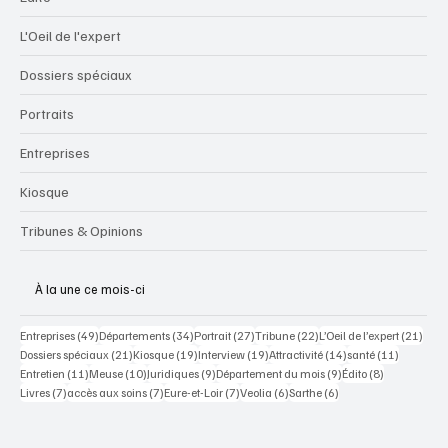
L'Oeil de l'expert
Dossiers spéciaux
Portraits
Entreprises
Kiosque
Tribunes & Opinions
À la une ce mois-ci
49 posts
34 posts
27 posts
22 posts
21 po
Entreprises
(49)
Départements
(34)
Portrait
(27)
Tribune
(22)
L’Oeil de l’expert
(21)
21 posts
19 posts
19 posts
14 posts
11 posts
Dossiers spéciaux
(21)
Kiosque
(19)
Interview
(19)
Attractivité
(14)
santé
(11)
11 posts
10 posts
9 posts
9 posts
8 posts
Entretien
(11)
Meuse
(10)
Juridiques
(9)
Département du mois
(9)
Édito
(8)
7 posts
7 posts
7 posts
6 posts
6 posts
Livres
(7)
accès aux soins
(7)
Eure-et-Loir
(7)
Veolia
(6)
Sarthe
(6)