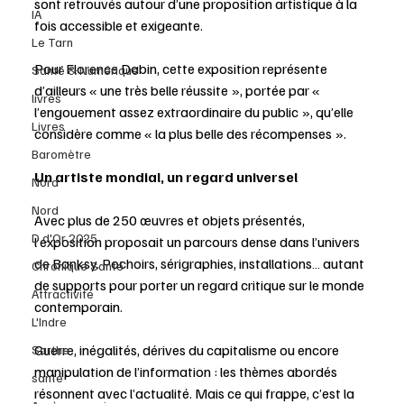
sont retrouvés autour d’une proposition artistique à la 
IA
fois accessible et exigeante.
Le Tarn
Pour Florence Dabin, cette exposition représente 
Santé & Numérique
d’ailleurs « une très belle réussite », portée par « 
livres
l’engouement assez extraordinaire du public », qu’elle 
Livres
considère comme « la plus belle des récompenses ».
Baromètre
Un artiste mondial, un regard universel
Nord
Nord
Avec plus de 250 œuvres et objets présentés, 
D d'Or 2025
l’exposition proposait un parcours dense dans l’univers 
de Banksy. Pochoirs, sérigraphies, installations… autant 
Chronique Santé
de supports pour porter un regard critique sur le monde 
Attractivité
contemporain.
L'Indre
Guerre, inégalités, dérives du capitalisme ou encore 
Sarthe
manipulation de l’information : les thèmes abordés 
santé
résonnent avec l’actualité. Mais ce qui frappe, c’est la 